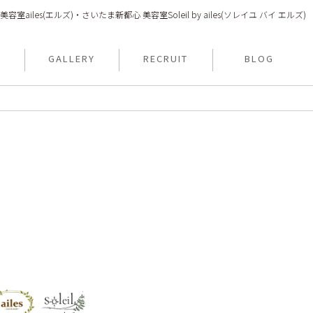
室ailes(エルズ)・さいたま新都心 美容室Soleil by ailes(ソレイユ バイ エルズ)
N
GALLERY
RECRUIT
BLOG