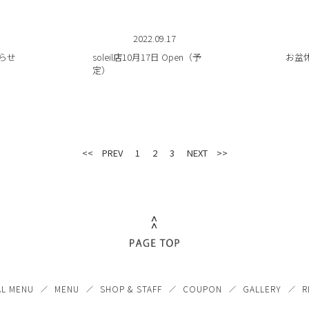
2022.09.17
らせ
soleil店10月17日 Open（予
お盆
定）
<< PREV
1
2
3
NEXT >>
AL MENU
MENU
SHOP & STAFF
COUPON
GALLERY
R