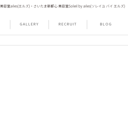
美容室ailes(エルズ)・さいたま新都心 美容室Soleil by ailes(ソレイユ バイ エルズ)
N
GALLERY
RECRUIT
BLOG