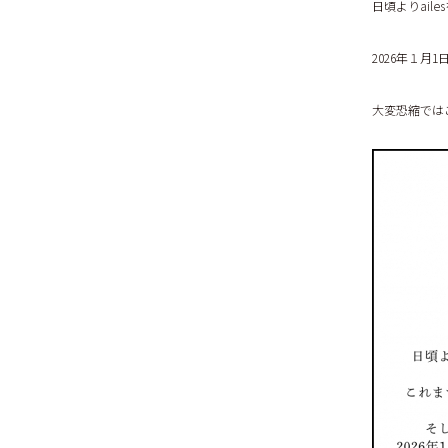
日頃よりail
2026年１
大変恐縮では