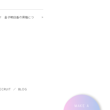
チーフ 金子明日香の昇格につ
ECRUIT
BLOG
MAKE A