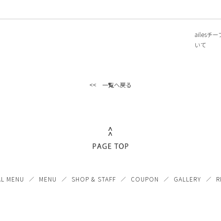
ailes
いて
<< 一覧へ戻る
AL MENU
MENU
SHOP & STAFF
COUPON
GALLERY
R