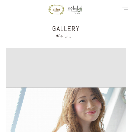
GALLERY
NEWS
ギャラリー
SPECIAL MENU
MENU
SHOP & STAFF
COUPON
GALLERY
RECRUIT